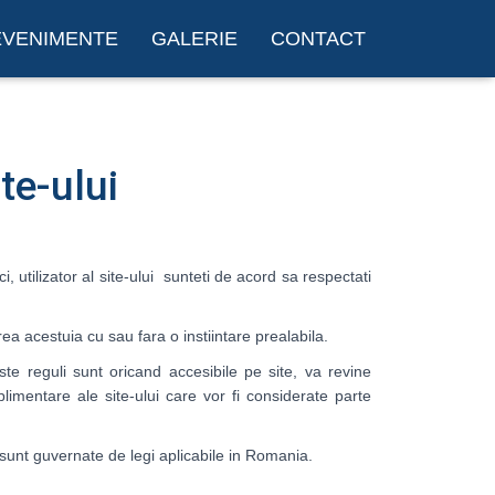
EVENIMENTE
GALERIE
CONTACT
ite-ului
i, utilizator al site-ului sunteti de acord sa respectati
a acestuia cu sau fara o instiintare prealabila.
este reguli sunt oricand accesibile pe site, va revine
plimentare ale site-ului care vor fi considerate parte
a sunt guvernate de legi aplicabile in Romania.