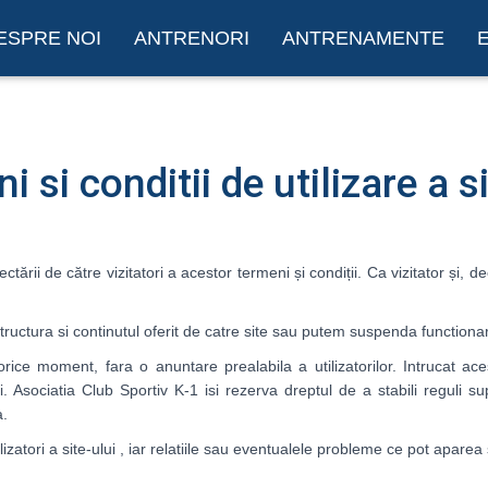
ESPRE NOI
ANTRENORI
ANTRENAMENTE
 si conditii de utilizare a s
ării de către vizitatori a acestor termeni și condiții. Ca vizitator și, dec
uctura si continutul oferit de catre site sau putem suspenda functionare
n orice moment, fara o anuntare prealabila a utilizatorilor. Intrucat ac
i. Asociatia Club Sportiv K-1 isi rezerva dreptul de a stabili reguli su
a.
izatori a site-ului , iar relatiile sau eventualele probleme ce pot apare