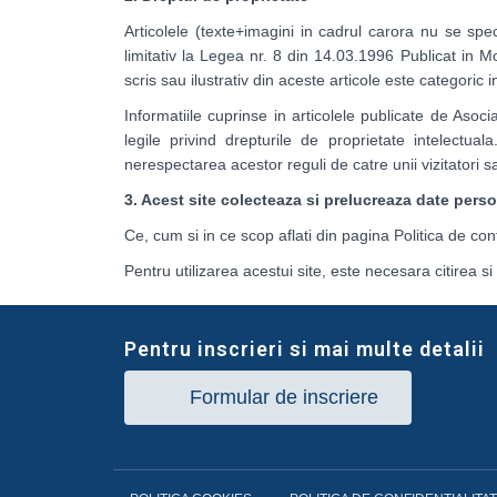
Articolele (texte+imagini in cadrul carora nu se speci
limitativ la Legea nr. 8 din 14.03.1996 Publicat in M
scris sau ilustrativ din aceste articole este categoric 
Informatiile cuprinse in articolele publicate de Asoc
legile privind drepturile de proprietate intelectua
nerespectarea acestor reguli de catre unii vizitatori s
3. Acest site colecteaza si prelucreaza date pers
Ce, cum si in ce scop aflati din pagina Politica de con
Pentru utilizarea acestui site, este necesara citirea si 
Pentru inscrieri si mai multe detalii
Formular de inscriere