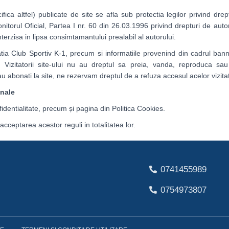
fica altfel) publicate de site se afla sub protectia legilor privind dre
onitorul Oficial, Partea I nr. 60 din 26.03.1996 privind drepturi de aut
interzisa in lipsa consimtamantului prealabil al autorului.
iatia Club Sportiv K-1, precum si informatiile provenind din cadrul bann
la. Vizitatorii site-ului nu au dreptul sa preia, vanda, reproduca sa
au abonati la site, ne rezervam dreptul de a refuza accesul acelor vizitat
onale
fidentialitate, precum și pagina din Politica Cookies.
acceptarea acestor reguli in totalitatea lor.
0741455989
0754973807