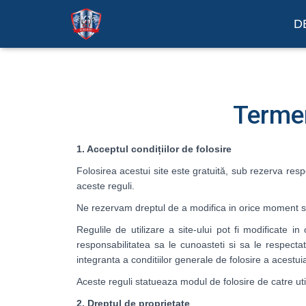
D
Termeni
1. Acceptul condițiilor de folosire
Folosirea acestui site este gratuită, sub rezerva respect
aceste reguli.
Ne rezervam dreptul de a modifica in orice moment str
Regulile de utilizare a site-ului pot fi modificate i
responsabilitatea sa le cunoasteti si sa le respectat
integranta a conditiilor generale de folosire a acestui
Aceste reguli statueaza modul de folosire de catre util
2. Dreptul de proprietate