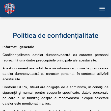
C
O
M
U
T
Politica de confidențialitate
Ă
N
A
Informații generale
V
Confidențialitatea datelor dumneavoastră cu caracter personal
I
G
reprezintă una dintre preocupările principale ale acestui site.
A
Acest document are rolul de a vă informa cu privire la prelucrarea
R
datelor dumneavoastră cu caracter personal, în contextul utilizării
E
A
acestui site.
Conform GDPR, site-ul are obligaţia de a administra, în condiţii de
siguranţă şi numai, pentru scopurile specificate, datele personale
pe care ni le furnizaţi despre dumneavoastră. Scopul colectării
datelor este menționat mai jos.