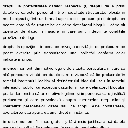
dreptul la portabilitatea datelor, respectiv (i) dreptul de a primi
datele cu caracter personal într-o modalitate structurată, folosită în
mod obișnuit și într-un format ușor de citit, precum și (ii) dreptul ca
aceste date să fie transmise de către deținătorul blogului către alt
operator de date, în măsura în care sunt îndeplinite condițiile
prevăzute de lege;
dreptul la opoziție – în ceea ce privește activitățile de prelucrare se
poate exercita prin transmiterea unei solicitări conform celor
indicate mai jos;
în orice moment, din motive legate de situația particulară în care se
află persoana vizată, ca datele care o vizează să fie prelucrate în
temeiul interesului legitim al deținătorului blogului sau în temeiul
interesului public, cu excepția cazurilor în care deținătorul blogului
poate demonstra că are motive legitime și imperioase care justifică
prelucarea și care prevalează asupra intereselor, drepturilor și
libertăților persoanelor vizate sau că scopul este constatarea,
exercitarea sau apararea unui drept în instanță;
în orice moment, în mod gratuit și fără nicio justificare, că datele
care o vizează să fie prelucrate în scop de marketing direct.