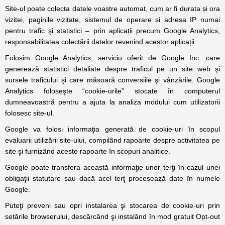
Site-ul poate colecta datele voastre automat, cum ar fi durata și ora
vizitei, paginile vizitate, sistemul de operare și adresa IP numai
pentru trafic şi statistici – prin aplicații precum Google Analytics,
responsabilitatea colectării datelor revenind acestor aplicații.
Folosim Google Analytics, serviciu oferit de Google Inc. care
generează statistici detaliate despre traficul pe un site web şi
sursele traficului şi care măsoară conversiile şi vânzările. Google
Analytics foloseşte “cookie-urile” stocate în computerul
dumneavoastră pentru a ajuta la analiza modului cum utilizatorii
folosesc site-ul.
Google va folosi informaţia generată de cookie-uri în scopul
evaluarii utilizării site-ului, compilând rapoarte despre activitatea pe
site şi furnizând aceste rapoarte în scopuri analitice.
Google poate transfera această informaţie unor terţi în cazul unei
obligaţii statutare sau dacă acel terţ procesează date în numele
Google.
Puteţi preveni sau opri instalarea şi stocarea de cookie-uri prin
setările browserului, descărcând şi instalând în mod gratuit Opt-out