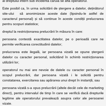
al dreptului intern sub incidenta căruia se află operatorul.
Este posibil ca, în urma solicitării de ștergere a datelor, deținătorul
site-ului să anonimizeze aceste date (lipsindu-le astfel de
caracterul personal) și să continue în aceste condiții prelucrarea
pentru scopuri statistice;
dreptul la restricționarea prelucrării în măsura în care:
persoana contestă exactitatea datelor, pe o perioadă care ne
permite verificarea corectitudinii datelor;
prelucrarea este ilegală, iar persoana vizată se opune ștergerii
datelor cu caracter personal, solicitând în schimb restricționarea
utilizării lor;
operatorul nu mai are nevoie de datele cu caracter personal în
scopul prelucrării, dar persoana vizată i le solicită pentru
constatarea, exercitarea sau apărarea unui drept în instanță; sau
persoana vizată s-a opus prelucrării (altele decât cele de marketing
direct), pentru intervalul de timp în care se verifică dacă drepturile
legitime ale operatorului prevalează asupra celor ale persoanei
vizate.