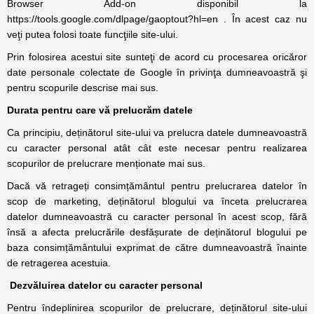
Browser Add-on disponibil la
https://tools.google.com/dlpage/gaoptout?hl=en . În acest caz nu
veţi putea folosi toate funcţiile site-ului.
Prin folosirea acestui site sunteţi de acord cu procesarea oricăror
date personale colectate de Google în privinţa dumneavoastră şi
pentru scopurile descrise mai sus.
Durata pentru care vă prelucrăm datele
Ca principiu, deținătorul site-ului va prelucra datele dumneavoastră
cu caracter personal atât cât este necesar pentru realizarea
scopurilor de prelucrare menționate mai sus.
Dacă vă retrageți consimțământul pentru prelucrarea datelor în
scop de marketing, deținătorul blogului va înceta prelucrarea
datelor dumneavoastră cu caracter personal în acest scop, fără
însă a afecta prelucrările desfășurate de deținătorul blogului pe
baza consimțământului exprimat de către dumneavoastră înainte
de retragerea acestuia.
Dezvăluirea datelor cu caracter personal
Pentru îndeplinirea scopurilor de prelucrare, deținătorul site-ului