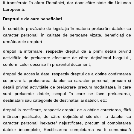
fi transferate în afara României, dar doar către state din Uniunea
Europeană.
Drepturile de care beneficiați
În condițiile prevăzute de legislația în materia prelucrării datelor cu
caracter personal, în calitate de persoane vizate, beneficiați de
următoarele drepturi:
dreptul la informare, respectiv dreptul de a primi detalii privind
activitățile de prelucrare efectuate de către deținătorul blogului ,
conform celor descrise în prezentul document;
dreptul de acces la date, respectiv dreptul de a obține confirmarea
cu privire la prelucrarea datelor cu caracter personal, precum și
detalii privind activitățile de prelucrare precum modalitatea în care
sunt prelucrate datele, scopul în care se face prelucrarea,
destinatarii sau categoriile de destinatari ai datelor, etc;
dreptul la rectificare, respectiv dreptul de a obține corectarea, fără
întârzieri justificate, de către deținătorul site-ului a datelor cu
caracter personal inexacte/ nejustificate, precum și completarea
datelor incomplete; Rectificarea/ completarea va fi comunicată