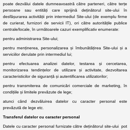
poate dezvălui datele dumneavoastră către parteneri, către terțe
persoane sau entități care sprijină deținătorul site-ului în
desfășurarea activității prin intermediul Site-ului (de exemplu firme
de curierat, furnizori de servicii IT), ori către autoritățile publice
centrale/locale, în următoarele cazuri exemplificativ enumerate:
pentru administrarea Site-ului;
pentru menținerea, personalizarea și îmbunătățirea Site-ului și a
serviciilor derulate prin intermediul lui;
pentru efectuarea analizei datelor, testarea și cercetarea,
monitorizarea tendințelor de utilizare și activitate, dezvoltarea
caracteristicilor de siguranță și autentificarea utilizatorilor;
pentru transmiterea de comunicări comerciale de marketing, în
condițiile și limitele prevăzute de lege;
atunci când dezvăluirea datelor cu caracter personal este
prevăzută de lege etc.
Transferul datelor cu caracter personal
Datele cu caracter personal furnizate către deținătorul site-ului pot