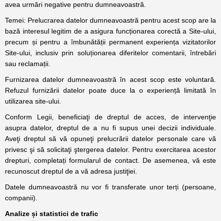
avea urmări negative pentru dumneavoastră.
Temei: Prelucrarea datelor dumneavoastră pentru acest scop are la
bază interesul legitim de a asigura funcționarea corectă a Site-ului,
precum și pentru a îmbunătății permanent experiența vizitatorilor
Site-ului, inclusiv prin soluționarea diferitelor comentarii, întrebări
sau reclamații.
Furnizarea datelor dumneavoastră în acest scop este voluntară.
Refuzul furnizării datelor poate duce la o experiență limitată în
utilizarea site-ului.
Conform Legii, beneficiaţi de dreptul de acces, de intervenţie
asupra datelor, dreptul de a nu fi supus unei decizii individuale.
Aveţi dreptul să vă opuneţi prelucrării datelor personale care vă
privesc şi să solicitaţi ştergerea datelor. Pentru exercitarea acestor
drepturi, completați formularul de contact. De asemenea, vă este
recunoscut dreptul de a vă adresa justiţiei.
Datele dumneavoastră nu vor fi transferate unor terți (persoane,
companii).
Analize și statistici de trafic