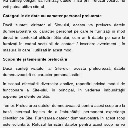
Nu sunteți obligați să furnizaţi datele, însă prin refuzul vostru, nu
veți putea utiliza site-ul.
Categoriile de date cu caracter personal prelucrate
Dacă sunteți vizitator al Site-ului, acesta va prelucra datele
dumneavoastră cu caracter personal pe care le furnizați în mod
direct în contextul utilizării Site-ului, cum ar fi datele pe care le
furnizați în cadrul secțiunii de contact / inscriere eveniment , în
măsura în care îl utilizați în acest mod.
Scopurile și temeiurile prelucrării
Dacă sunteți vizitator al Site-ului, acesta prelucrează datele
dumneavoastră cu caracter personal astfel:
în scopul efectuării diverselor analize, raportări privind modul de
funcționare a Site-ului, în principal, în vederea îmbunătăţiri
experienței oferite pe Site.
Temei: Prelucrarea datelor dumneavoastră pentru acest scop are la
bază interesul legitim de a îmbunătății permanent experiența
clienților pe Site. Furnizarea datelor dumneavoastră în acest scop
este voluntară. Refuzul furnizării datelor pentru acest scop nu va