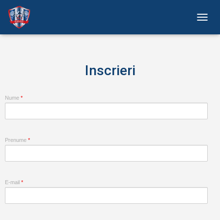
C
O
M
U
T
Inscrieri
Ă
N
A
Nume
*
V
I
G
A
R
Prenume
*
E
A
E-mail
*